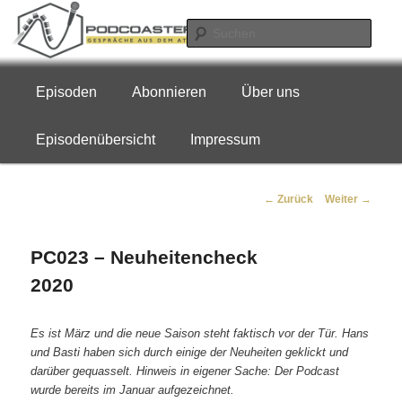
Zum
Gespräche aus dem Attraktionsgeschäft
Inhalt
Such
wechseln
Podcoaster Germany
Hauptmenü
Episoden
Abonnieren
Über uns
Episodenübersicht
Impressum
Beitragsnavigation
←
Zurück
Weiter
→
PC023 – Neuheitencheck
2020
Es ist März und die neue Saison steht faktisch vor der Tür. Hans
und Basti haben sich durch einige der Neuheiten geklickt und
darüber gequasselt. Hinweis in eigener Sache: Der Podcast
wurde bereits im Januar aufgezeichnet.