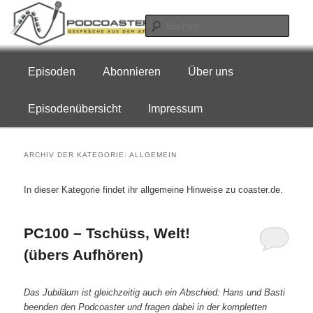
Zum
Zum
Gespräche aus dem Attraktionsgeschäft
Inhalt
sekundären
Such
wechseln
Inhalt
wechseln
Podcoaster Germany
Hauptmenü
Episoden
Abonnieren
Über uns
Episodenübersicht
Impressum
ARCHIV DER KATEGORIE:
ALLGEMEIN
In dieser Kategorie findet ihr allgemeine Hinweise zu coaster.de.
PC100 – Tschüss, Welt!
(übers Aufhören)
Das Jubiläum ist gleichzeitig auch ein Abschied: Hans und Basti
beenden den Podcoaster und fragen dabei in der kompletten